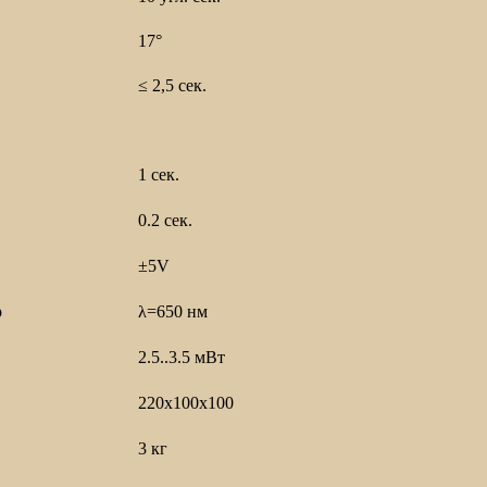
17°
≤ 2,5 сек.
1 сек.
0.2 сек.
±5V
р
λ=650 нм
2.5..3.5 мВт
220х100х100
3 кг