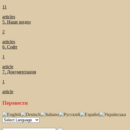
11
articles
5. Наше видео
2
articles
6. Софт
1
article
7. Документация
1
article
Перевести