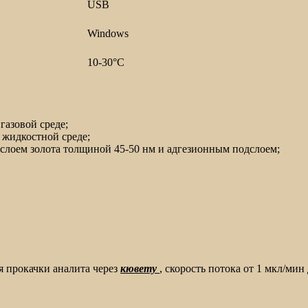
USB
Windows
10-30°С
газовой среде;
в жидкостной среде;
 слоем золота толщиной 45-50 нм и адгезионным подслоем;
я прокачки аналита через
кювету
, скорость потока от 1 мкл/ми