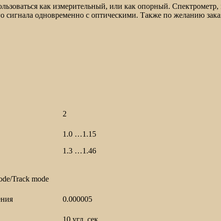
пользоваться как измерительный, или как опорный. Спектромет
го сигнала одновременно с оптическими. Также по желанию зак
2
1.0 …1.15
1.3 …1.46
e/Track mode
ения
0.000005
10 угл. сек.