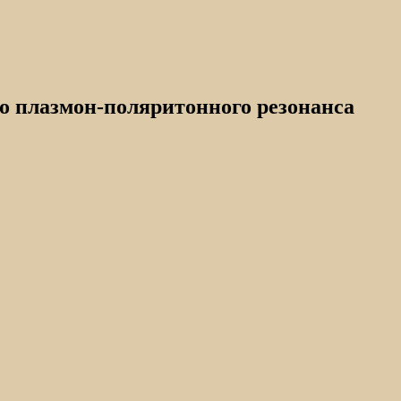
о плазмон-поляритонного резонанса