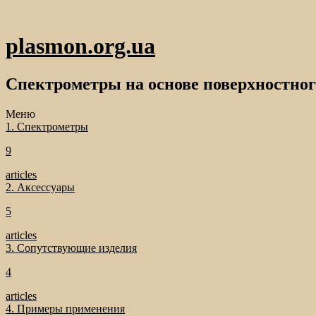
plasmon.org.ua
Спектрометры на основе поверхностног
Меню
1. Спектрометры
9
articles
2. Аксессуары
5
articles
3. Сопутствующие изделия
4
articles
4. Примеры применения