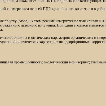
й кривой, а также всех полных ППР кривых соответствующих т
ий с измерением не всей ППР-кривой, а только ее части в райо
 по углу (Slope). В этом режиме измеряется полная кривая ППР
траженного лазерного излучения. При сдвиге кривой меняется и
а.
ления толщины и оптических параметров органических и неорг
едований кинетических характеристик адсорбционных, коррози
 пищевая промышленность; экологический мониторинг; таможен