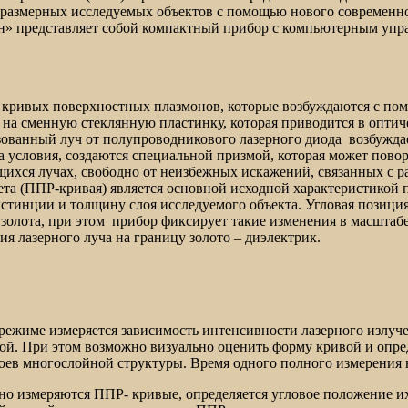
оразмерных исследуемых объектов с помощью нового современн
н» представляет собой компактный прибор с компьютерным упр
кривых поверхностных плазмонов, которые возбуждаются с пом
а на сменную стеклянную пластинку, которая приводится в опти
зованный луч от полупроводникового лазерного диода возбужда
 условия, создаются специальной призмой, которая может повор
щихся лучах, свободно от неизбежных искажений, связанных с р
ета (ППР-кривая) является основной исходной характеристикой 
экстинции и толщину слоя исследуемого объекта. Угловая пози
 золота, при этом прибор фиксирует такие изменения в масштаб
я лазерного луча на границу золото – диэлектрик.
режиме измеряется зависимость интенсивности лазерного излуче
й. При этом возможно визуально оценить форму кривой и опред
ев многослойной структуры. Время одного полного измерения н
но измеряются ППР- кривые, определяется угловое положение их