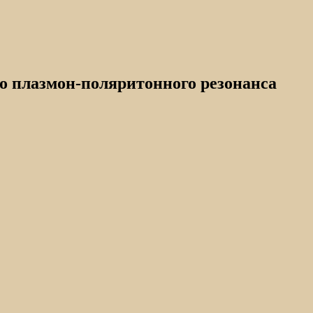
о плазмон-поляритонного резонанса