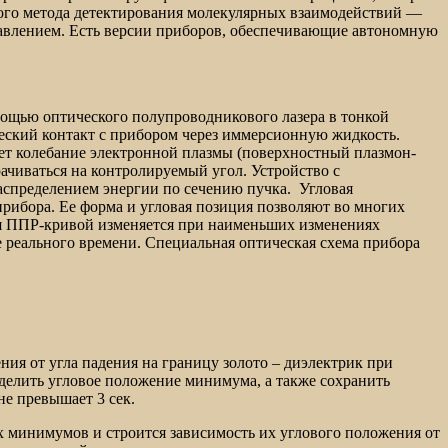
ого метода детектирования молекулярных взаимодействий —
авлением. Есть версии приборов, обеспечивающие автономную
ощью оптического полупроводникового лазера в тонкой
ческий контакт с прибором через иммерсионную жидкость.
ет колебание электронной плазмы (поверхностный плазмон-
ачиваться на контролируемый угол. Устройство с
аспределением энергии по сечению пучка. Угловая
прибора. Ее форма и угловая позиция позволяют во многих
ция ППР-кривой изменяется при наименьших изменениях
е реального времени. Специальная оптическая схема прибора
ния от угла падения на границу золото – диэлектрик при
елить угловое положение минимума, а также сохранить
е превышает 3 сек.
 минимумов и строится зависимость их углового положения от