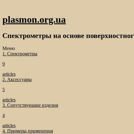
plasmon.org.ua
Спектрометры на основе поверхностног
Меню
1. Спектрометры
9
articles
2. Аксессуары
5
articles
3. Сопутствующие изделия
4
articles
4. Примеры применения