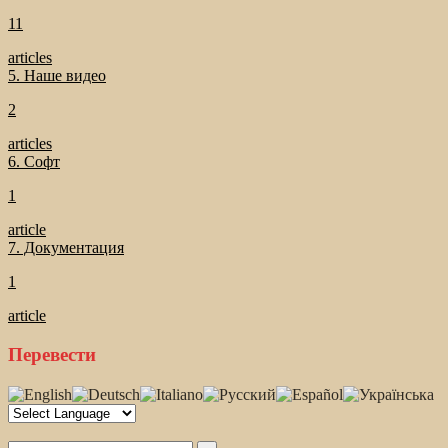
11
articles
5. Наше видео
2
articles
6. Софт
1
article
7. Документация
1
article
Перевести