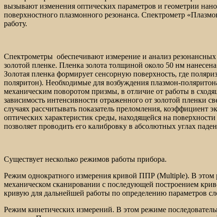
вызывают изменения оптических параметров и геометрии нан
поверхностного плазмонного резонанса. Спектрометр «Плазмо
работу.
Спектрометры обеспечивают измерение и анализ резонансных 
золотой пленке. Пленка золота толщиной около 50 нм нанесен
Золотая пленка формирует сенсорную поверхность, где поляри
поляритон). Необходимые для возбуждения плазмон-поляритона
механическим поворотом призмы, в отличие от работы в сходя
зависимость интенсивности отраженного от золотой пленки св
случаях рассчитывать показатель преломления, коэффициент 
оптических характеристик среды, находящейся на поверхности
позволяет проводить его калибровку в абсолютных углах падени
Существует несколько режимов работы прибора.
Режим однократного измерения кривой ППР (Multiple). В этом 
механическом сканировании с последующей построением криво
кривую для дальнейшей работы по определению параметров сло
Режим кинетических измерений. В этом режиме последователь