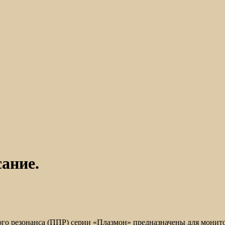
ание.
го резонанса (ППР) серии «Плазмон» предназначены для монито