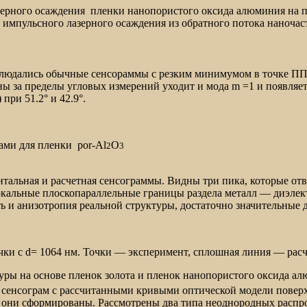
ерного осаждения пленки нанопористого оксида алюминия на п
импульсного лазерного осаждения из обратного потока наночас
дались обычные сенсораммы с резким минимумом в точке ППР.
 за пределы угловых измерений уходит и мода m =1 и появляетс
при 51.2° и 42.9°.
ами для пленки por-Al
O
2
3
нтальная и расчетная сенсограммы. Видны три пика, которые о
еркальные плоскопараллельные границы раздела металл — диэле
ть и анизотропия реальной структуры, достаточно значительные 
очки с d= 1064 нм. Точки — эксперимент, сплошная линия — рас
ры на основе пленок золота и пленок нанопористого оксида ал
сенсограм с рассчитанными кривыми оптической модели поверх
ла они сформированы. Рассмотрены два типа неоднородных расп