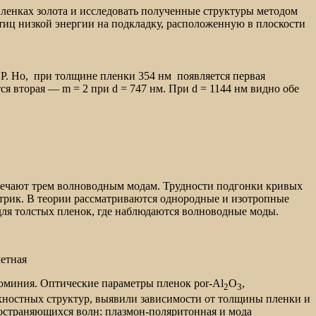
ленках золота и исследовать полученные структуры методом
тиц низкой энергии на подкладку, расположенную в плоскости
 Но, при толщине пленки 354 нм появляется первая
я вторая — m = 2 при d = 747 нм. При d = 1144 нм видно обе
твечают трем волноводным модам. Трудности подгонки кривых
ктрик. В теории рассматриваются однородные и изотропные
для толстых пленок, где наблюдаются волноводные моды.
четная
юминия. Оптические параметры пленок por-Al
O
,
2
3
ностных структур, выявили зависимости от толщины пленки и
ространяющихся волн: плазмон-поляритонная и мода