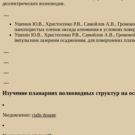
диэлектрических волноводов.
watch Boyka: Undisputed IV film now
Ушенин Ю.В., Христосенко Р.В., Самойлов А.В., Громово
нанопористых пленок оксида алюминия в условиях поверхн
Ушенін Ю.В., Христосенко Р.В., Самойлов А.В., Громовой
імпульсним лазерним осадженням, для поверхневих плазмон-
watch Boyka: Undisputed IV film now
watch Boyka: Undisputed IV film now
watch Boyka: Undisputed IV film now
watch Boyka: Undisputed IV film now
Изучение планарних волноводных структур на ос
Уведомление:
cialis dosage