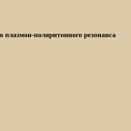
о плазмон-поляритонного резонанса