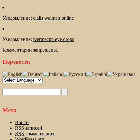
Уведомление:
cialis walmart online
Уведомление:
ivermectin eye drops
Комментарии запрещены.
Перевести
Мета
Войти
RSS
записей
RSS
комментариев
WordPress.org