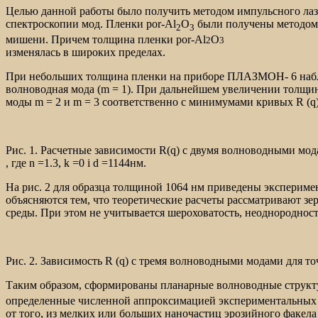
Целью данной работы было получить методом импульсного лаз
спектроскопии мод. Пленки por-Al
O
были получены методом 
2
3
мишени. Причем толщина пленки por-Al
O
2
3
изменялась в широких пределах.
При небольших толщина пленки на приборе ПЛАЗМОН- 6 наблю
волноводная мода (m = 1). При дальнейшем увеличении толщины
моды m = 2 и m = 3 соответственно с минимумами кривых R (q) 
Рис. 1. Расчетные зависимости R(q) с двумя волноводными мод
, где n =1.3, k =0 і d =1144нм.
На рис. 2 для образца толщиной 1064 нм приведены экспериме
объясняются тем, что теоретические расчеты рассматривают з
среды. При этом не учитывается шероховатость, неоднороднос
Рис. 2. Зависимость R (q) с тремя волноводными модами для т
Таким образом, сформированы планарные волноводные структу
определенные численной аппроксимацией экспериментальных 
от того, из мелких или больших наночастиц эрозийного факе