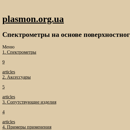
plasmon.org.ua
Спектрометры на основе поверхностног
Меню
1. Спектрометры
9
articles
2. Аксессуары
5
articles
3. Сопутствующие изделия
4
articles
4. Примеры применения