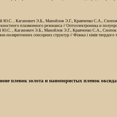
й Ю.С. , Каганович Э.Б., Манойлов Э.Г., Кравченко С.А., Сноп
остного плазмонного резонанса // Оптоэлектроника и полупровод
 Ю.С. , Каганович Э.Б., Манойлов Э.Г., Кравченко С.А., Снопок
поляритонних сенсорних структур // Фізика і хімія твердого тіла
нове пленок золота и нанопористых пленок оксид