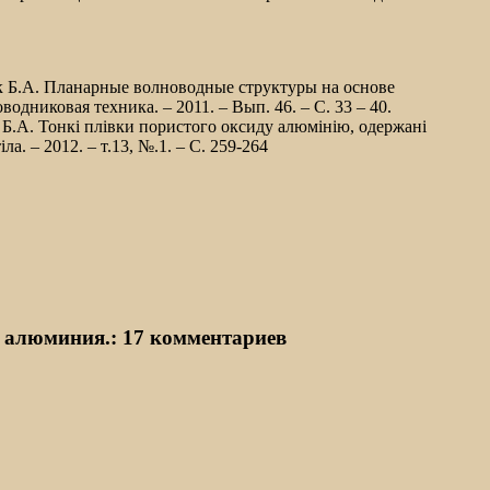
ок Б.А. Планарные волноводные структуры на основе
никовая техника. – 2011. – Вып. 46. – С. 33 – 40.
 Б.А. Тонкі плівки пористого оксиду алюмінію, одержані
. – 2012. – т.13, №.1. – С. 259-264
а алюминия.
: 17 комментариев