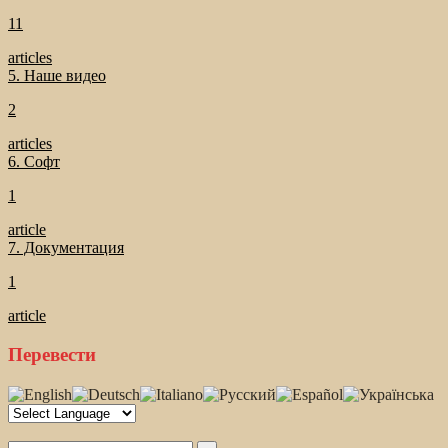
11
articles
5. Наше видео
2
articles
6. Софт
1
article
7. Документация
1
article
Перевести